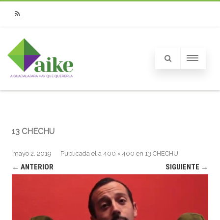
RSS
13 CHECHU
mayo 2, 2019
Publicada el
a
400 × 400
en
13 CHECHU
.
← ANTERIOR
SIGUIENTE →